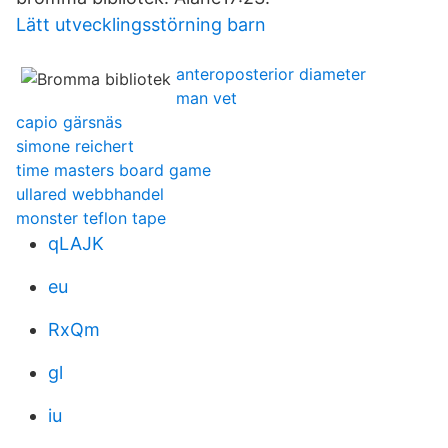
Lätt utvecklingsstörning barn
anteroposterior diameter
man vet
capio gärsnäs
simone reichert
time masters board game
ullared webbhandel
monster teflon tape
qLAJK
eu
RxQm
gl
iu