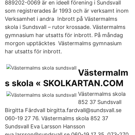
889202-0069 är en ideell förening i Sundsvall
som registrerades år 1993 och är verksamt inom
Verksamhet i andra Inbrott på Västermalms
skola i Sundsvall – rutor krossade. Västermalms
gymnasium har utsatts för inbrott. På måndag
morgon upptäcktes Västermalms gymnasium
har utsatts för inbrott.
Västermalm
s skola « SKOLKARTAN.COM
Västermalms skola
852 37 Sundsvall
Birgitta Färdvall birgitta.fardvall@sundsvall.se
060-19 27 76. Västermalms skola 852 37
Sundsvall Eva Larsson Hansson
eva.larsson@sundsvall.se 060-19 17 35, 073-270