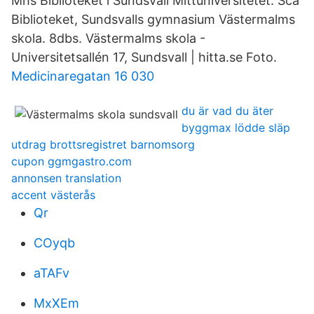
Mhs Biblioteket i Sundsvall Mittuniversitetet. Sca
Biblioteket, Sundsvalls gymnasium Västermalms
skola. 8dbs. Västermalms skola -
Universitetsallén 17, Sundsvall | hitta.se Foto.
Medicinaregatan 16 030
du är vad du äter
byggmax lödde släp
utdrag brottsregistret barnomsorg
cupon ggmgastro.com
annonsen translation
accent västerås
Qr
COyqb
aTAFv
MxXEm