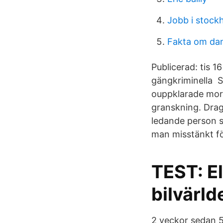
Jobb i stock
Fakta om da
Publicerad: tis 
gängkriminella S
ouppklarade mord 
granskning. Drag
ledande person s
man misstänkt fö
TEST: El
bilvärld
2 veckor sedan 5