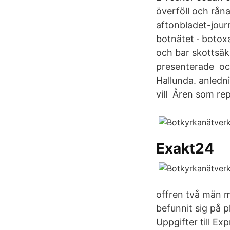
överföll och råna
aftonbladet-journ
botnätet · botox
och bar skottsäk
presenterade och
Hallunda. anledn
vill Åren som re
Exakt24
offren två män m
befunnit sig på 
Uppgifter till Ex