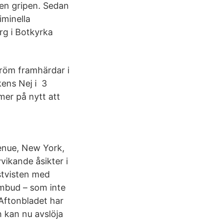
gen gripen. Sedan
iminella
rg i Botkyrka
röm framhärdar i
kens Nej i 3
er på nytt att
venue, New York,
vikande åsikter i
stvisten med
ombud – som inte
 Aftonbladet har
h kan nu avslöja