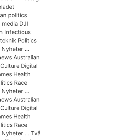
bladet
an politics
 media DJI
 Infectious
eknik Politics
T Nyheter …
news Australian
ulture Digital
ames Health
litics Race
T Nyheter …
news Australian
ulture Digital
ames Health
litics Race
T Nyheter … Två