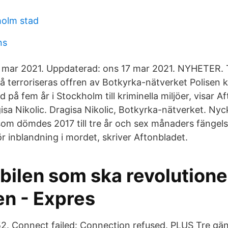
holm stad
ns
16 mar 2021. Uppdaterad: ons 17 mar 2021. NYHETER. 
å terroriseras offren av Botkyrka-nätverket Polisen 
på fem år i Stockholm till kriminella miljöer, visar A
isa Nikolic. Dragisa Nikolic, Botkyrka-nätverket. Ny
om dömdes 2017 till tre år och sex månaders fängel
r inblandning i mordet, skriver Aftonbladet.
bilen som ska revolutione
en - Expres
2. Connect failed: Connection refused. PLUS Tre gän