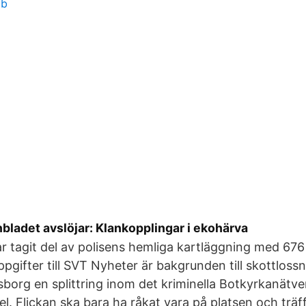
ab
bladet avslöjar: Klankopplingar i ekohärva
r tagit del av polisens hemliga kartläggning med 676
ppgifter till SVT Nyheter är bakgrunden till skottloss
rsborg en splittring inom det kriminella Botkyrkanätv
l. Flickan ska bara ha råkat vara på platsen och träf