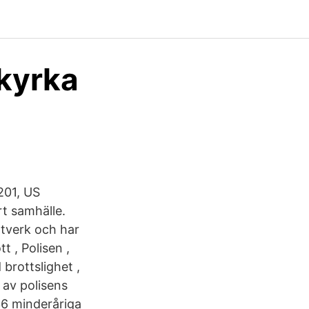
tkyrka
201, US
rt samhälle.
nätverk och har
 , Polisen ,
 brottslighet ,
 av polisens
36 minderåriga