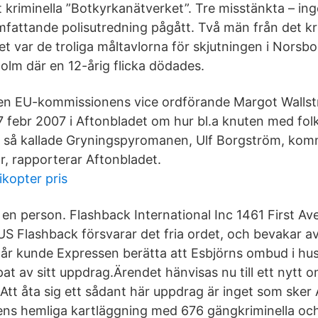
et kriminella ”Botkyrkanätverket”. Tre misstänkta – in
fattande polisutredning pågått. Två män från det kr
t var de troliga måltavlorna för skjutningen i Norsbo
lm där en 12-årig flicka dödades.
en EU-kommissionens vice ordförande Margot Wallst
17 febr 2007 i Aftonbladet om hur bl.a knuten med fol
 så kallade Gryningspyromanen, Ulf Borgström, komm
ar, rapporterar Aftonbladet.
ikopter pris
t en person. Flashback International Inc 1461 First A
S Flashback försvarar det fria ordet, och bevakar av
 går kunde Expressen berätta att Esbjörns ombud i hu
t av sitt uppdrag.Ärendet hänvisas nu till ett nytt 
 Att åta sig ett sådant här uppdrag är inget som sker
isens hemliga kartläggning med 676 gängkriminella oc