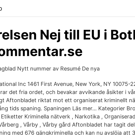
p
elsen Nej till EU i Bo
kommentar.se
Dagblad Nytt nummer av Resumé De nya
ational Inc 1461 First Avenue, New York, NY 10075-2
ar det fria ordet, och bevakar avvikande åsikter i vå
ligt Aftonbladet riktat mot ett organiserat kriminellt 
ång tids spaning. Spaningen Läs mer… Kategorier Brott
Etiketter Kriminella nätverk , Narkotika , Organiserad
Vårberg , Vårby , Vårby gård Aftonbladet har tagit del
ning med 676 gängkriminella och kan nu avslöja att 