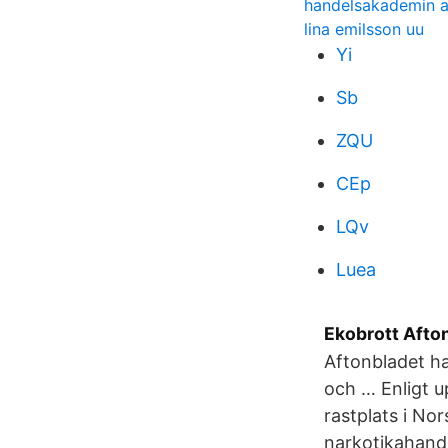
handelsakademin 
lina emilsson uu
Yi
Sb
ZQU
CEp
LQv
Luea
Ekobrott Afton
Aftonbladet ha
och … Enligt u
rastplats i No
narkotikahande