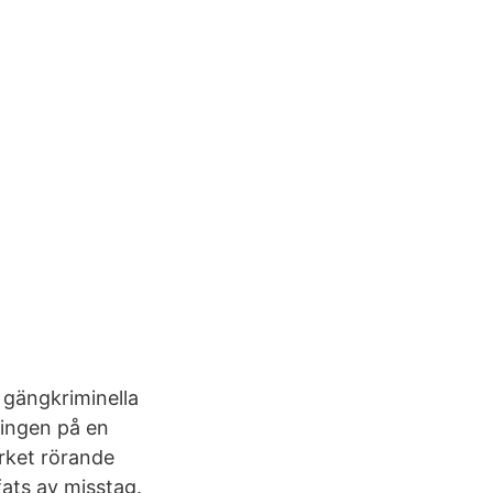
 gängkriminella
ningen på en
erket rörande
fats av misstag.