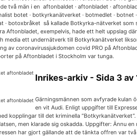
de två män i en aftonbaldet · aftonbladet · aftonblade
alist botet · botkyrkanätverket · botmedlet · botnet ·
at · botoxbråket så kallade Botkyrka-nätverket som 
ra Aftonbladet, exempelvis, hade ett helt uppslag dä
 media ett undernätverk till Botkyrkanätverket liksom
ing av coronavirussjukdomen covid PRO på Aftonblad
porter på Aftonbladet i Stockholm var tunga.
Inrikes-arkiv - Sida 3 av 
Gärningsmännen som avfyrade kulan ö
en vit Audi. Enligt uppgifter till Expres
ed kopplingar till det kriminella ”Botkyrkanätverket
platsen, men klarade sig oskadda. Uppgifter: Ännu e
pressen har gjort gällande att de tänkta offren var t