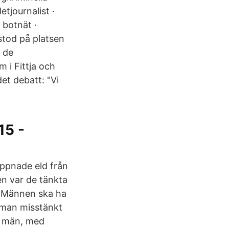
tjournalist ·
 botnät ·
stod på platsen
r de
 i Fittja och
et debatt: "Vi
15 -
ppnade eld från
sen var de tänkta
”. Männen ska ha
n man misstänkt
vå män, med