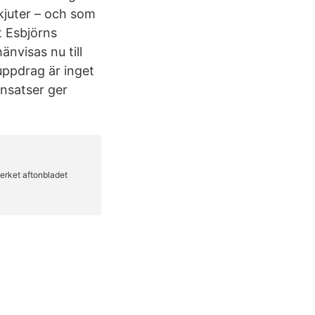
kjuter – och som
t Esbjörns
nvisas nu till
uppdrag är inget
insatser ger