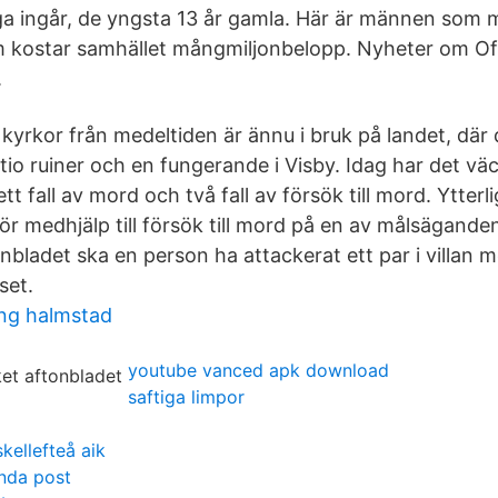
ga ingår, de yngsta 13 år gamla. Här är männen som 
m kostar samhället mångmiljonbelopp. Nyheter om Of
.
kyrkor från medeltiden är ännu i bruk på landet, där 
 tio ruiner och en fungerande i Visby. Idag har det vä
tt fall av mord och två fall av försök till mord. Ytterl
ör medhjälp till försök till mord på en av målsäganden
tonbladet ska en person ha attackerat ett par i villan 
set.
ing halmstad
youtube vanced apk download
saftiga limpor
kellefteå aik
nda post