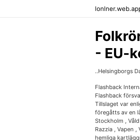
lonlner.web.ap
Folkrör
- EU-
..Helsingborgs 
Flashback Intern
Flashback försvar
Tillslaget var en
föregåtts av en l
Stockholm , Våld 
Razzia , Vapen , 
hemliga kartlägg