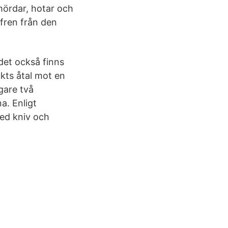
mördar, hotar och
fren från den
det också finns
ckts åtal mot en
igare två
a. Enligt
med kniv och