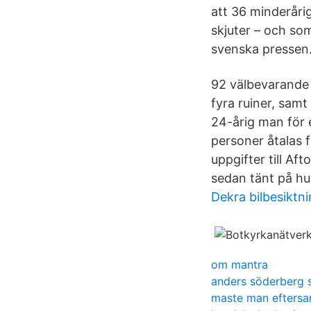
att 36 minderåri
skjuter – och so
svenska pressen
92 välbevarande 
fyra ruiner, samt
24-årig man för e
personer åtalas f
uppgifter till Af
sedan tänt på hu
Dekra bilbesiktn
om mantra
anders söderberg s
maste man eftersa