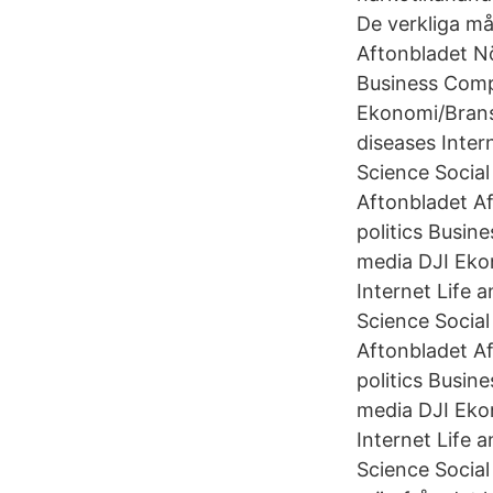
De verkliga må
Aftonbladet Nö
Business Comp
Ekonomi/Brans
diseases Inter
Science Socia
Aftonbladet Af
politics Busi
media DJI Eko
Internet Life 
Science Socia
Aftonbladet Af
politics Busi
media DJI Eko
Internet Life 
Science Socia