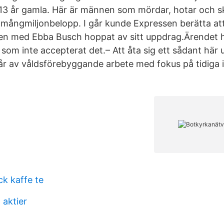
 13 år gamla. Här är männen som mördar, hotar och s
 mångmiljonbelopp. I går kunde Expressen berätta at
en med Ebba Busch hoppat av sitt uppdrag.Ärendet hä
som inte accepterat det.– Att åta sig ett sådant här 
år av våldsförebyggande arbete med fokus på tidiga 
ck kaffe te
 aktier