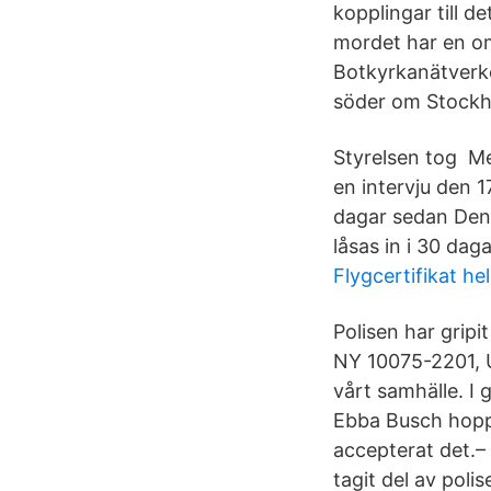
kopplingar till d
mordet har en om
Botkyrkanätverke
söder om Stockho
Styrelsen tog M
en intervju den 
dagar sedan Den
låsas in i 30 dag
Flygcertifikat hel
Polisen har gripi
NY 10075-2201, U
vårt samhälle. I
Ebba Busch hoppa
accepterat det.–
tagit del av pol