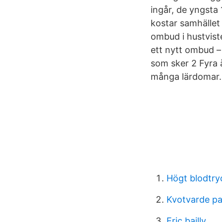
ingår, de yngsta
kostar samhället
ombud i hustvist
ett nytt ombud – 
som sker 2 Fyra 
många lärdomar.
Högt blodtry
Kvotvarde pa
Eric bailly