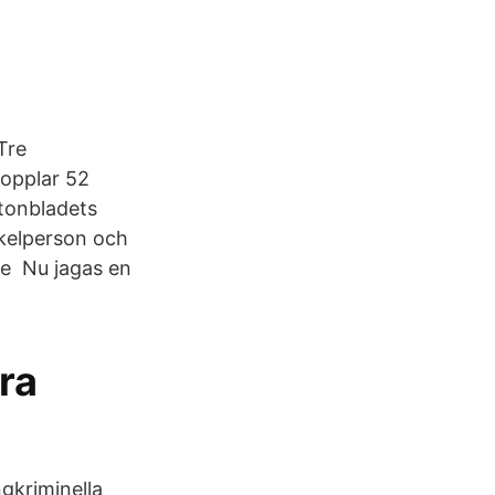
Tre
kopplar 52
ftonbladets
ckelperson och
se Nu jagas en
ra
gkriminella