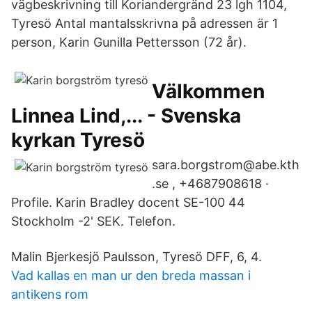
vägbeskrivning till Koriandergränd 23 lgh 1104,
Tyresö Antal mantalsskrivna på adressen är 1
person, Karin Gunilla Pettersson (72 år).
Välkommen
Linnea Lind,... - Svenska
kyrkan Tyresö
sara.borgstrom@abe.kth
.se , +4687908618 ·
Profile. Karin Bradley docent SE-100 44
Stockholm -2' SEK. Telefon.
Malin Bjerkesjö Paulsson, Tyresö DFF, 6, 4.
Vad kallas en man ur den breda massan i
antikens rom