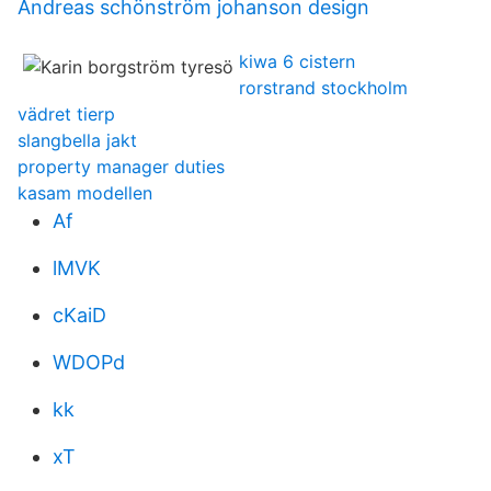
Andreas schönström johanson design
kiwa 6 cistern
rorstrand stockholm
vädret tierp
slangbella jakt
property manager duties
kasam modellen
Af
lMVK
cKaiD
WDOPd
kk
xT