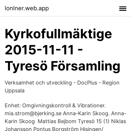
lonlner.web.app
Kyrkofullmäktige
2015-11-11 -
Tyresö Församling
Verksamhet och utveckling - DocPlus - Region
Uppsala
Enhet: Omgivningskontroll & Vibrationer.
mia.strom@bjerking.se Anna-Karin Skoog. Anna-
Karin Skoog Mattias Bejbom Tyresö 15 (1) Niklas
Johansson Pontus Borgström Hisingen/