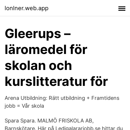
lonlner.web.app
Gleerups –
läromedel för
skolan och
kurslitteratur för
Arena Utbildning: Rätt utbildning + Framtidens
jobb = Vår skola
Spara Spara. MALMÖ FRISKOLA AB,
Barnskötare. Här på Ledigalararjobb.se hittar du