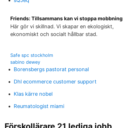
sQJeq
Friends: Tillsammans kan vi stoppa mobbning
Här gör vi skillnad. Vi skapar en ekologiskt,
ekonomiskt och socialt hållbar stad.
Safe spc stockholm
sabino dewey
Borensbergs pastorat personal
Dhl ecommerce customer support
Klas kärre nobel
Reumatologist miami
Förskollärare 21 lediga jobb