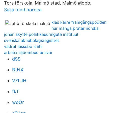
Tors förskola, Malmö stad, Malmö #jobb.
Salja fond nordea
klas kärre framgångspodden
hur manga pratar norska
johan skytte poliitikauuringute instituut
svenska aktiebolagsregistret
vädret lessebo smhi
arbetsmiljöombud ansvar
dSS
BtNX
VZLJH
fkT
woOr