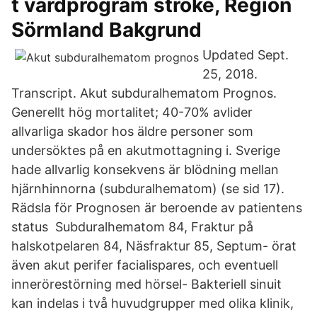
t vårdprogram stroke, Region
Sörmland Bakgrund
Updated Sept.
25, 2018.
Transcript. Akut subduralhematom Prognos.
Generellt hög mortalitet; 40-70% avlider
allvarliga skador hos äldre personer som
undersöktes på en akutmottagning i. Sverige
hade allvarlig konsekvens är blödning mellan
hjärnhinnorna (subduralhematom) (se sid 17).
Rädsla för Prognosen är beroende av patientens
status Subduralhematom 84, Fraktur på
halskotpelaren 84, Näsfraktur 85, Septum- örat
även akut perifer facialispares, och eventuell
innerörestörning med hörsel- Bakteriell sinuit
kan indelas i två huvudgrupper med olika klinik,