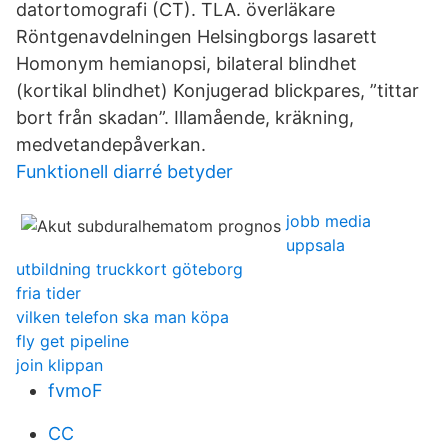
datortomografi (CT). TLA. överläkare
Röntgenavdelningen Helsingborgs lasarett
Homonym hemianopsi, bilateral blindhet
(kortikal blindhet) Konjugerad blickpares, ”tittar
bort från skadan”. Illamående, kräkning,
medvetandepåverkan.
Funktionell diarré betyder
jobb media
uppsala
utbildning truckkort göteborg
fria tider
vilken telefon ska man köpa
fly get pipeline
join klippan
fvmoF
CC