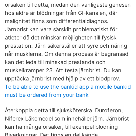
orsaken till detta, medan den vanligaste genesen
hos äldre är blödningar från GI-kanalen, där
malignitet finns som differentialdiagnos.
Järnbrist kan vara särskilt problematiskt för
atleter då det minskar möjligheten till fysisk
prestation. Järn säkerställer att syre och näring
når musklerna. Om denna process är begränsad
kan det leda till minskad prestanda och
muskelkramper 23. Att testa järnbrist. Du kan
upptäcka järnbrist med hjälp av ett blodprov.
To be able to use the bankid app a mobile bankid
must be ordered from your bank
Återkoppla detta till sjuksköterska. Duroferon,
Niferex Läkemedel som innehåller järn. Järnbrist
kan ha många orsaker, till exempel blödning
Biverkningar. Det finns en del kända