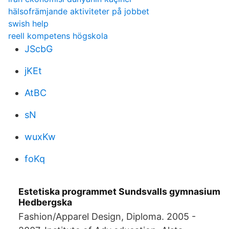
hälsofrämjande aktiviteter på jobbet
swish help
reell kompetens högskola
JScbG
jKEt
AtBC
sN
wuxKw
foKq
Estetiska programmet Sundsvalls gymnasium
Hedbergska
Fashion/Apparel Design, Diploma. 2005 -