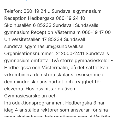
Telefon: 060-19 24 .. Sundsvalls gymnasium
Reception Hedbergska 060-19 24 10
Skolhusallén 6 85233 Sundsvall Sundsvalls
gymnasium Reception Västermalm 060-19 17 00
Universitetsallén 17 85234 Sundsvall
sundsvallsgymnasium@sundsvall.se
Organisationsnummer: 212000-2411 Sundsvalls
gymnasium omfattar två större gymnasieskolor -
Hedbergska och Västermalm, på det sättet kan
vi kombinera den stora skolans resurser med
den mindre skolans närhet och trygghet för
eleverna. Hos oss hittar du även
Gymnasiesärskolan och
Introduktionsprogrammen. Hedbergska 3 har
idag 4 anställda rektorer som ansvarar för sina
egna skolenheter. Informationen som vi får från