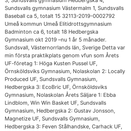
3, Sundsvalls gymnasium Hedbergska 4,
Sundsvalls gymnasium Västermalm 1, Sundsvalls
Baseball ca 5, totalt 15 32113-2019-0002792
Umeå kommun Umeå Elitidrottsgymnasium
Badminton ca 6, totalt 18 Hedbergska
Gymnasium okt 2019 –nu 1 år 5 månader.
Sundsvall, Västernorrlands län, Sverige Detta var
min första praktikplats genom vfun som Årets
UF-företag 1: Höga Kusten Pussel UF,
Örnsköldsviks Gymnasium, Nolaskolan 2: Locally
Produced UF, Sundsvalls Gymnasium,
Hedbergska 3: EcoBric UF, Örnsköldsviks
Gymnasium, Nolaskolan Årets Säljare 1: Ebba
Lindblom, Win Win Basket UF, Sundsvalls
Gymnasium, Hedbergska 2: Gustav Jonsson,
Magnetize UF, Sundsvalls Gymnasium,
Hedbergska 3: Feven Stålhandske, Carhack UF,