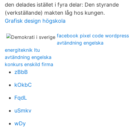
den delades istället i fyra delar: Den styrande
(verkställande) makten låg hos kungen.
Grafisk design högskola
facebook pixel code wordpress
avtändning engelska
energiteknik ltu
avtändning engelska
konkurs enskild firma
zBbB
kOkbC
FqdL
uSmkv
wDy